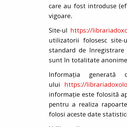
care au fost introduse (e
vigoare.
Site-
ul
https://librariadox
utilizatorii folosesc sit
standard de înregistrare ș
sunt în totalitate anonime
Informația generată
ului
https://librariadoxol
informație este folosită ap
pentru a realiza rapoarte
folosi aceste date statisti