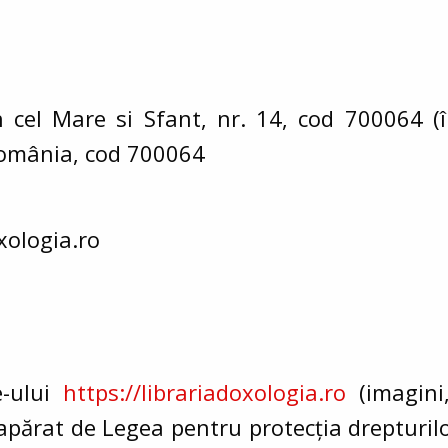
 cel Mare si Sfant, nr. 14, cod 700064 (
 România, cod 700064
xologia.ro
e
-ului
https://librariadoxologia.ro
(imagini
 apărat de Legea pentru protecția drepturilo