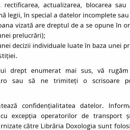
 rectificarea, actualizarea, blocarea sau
 legii, în special a datelor incomplete sau
soana vizată are dreptul de a se opune în 
nei prelucrări);
unei decizii individuale luate în baza unei p
tiției.
ărui drept enumerat mai sus, vă rugăm
.ro
sau să ne trimiteți o scrisoare p
tează confidențialitatea datelor. Infor
, cu excepția operatorilor de transport ș
furnizate către Librăria Doxologia sunt folo