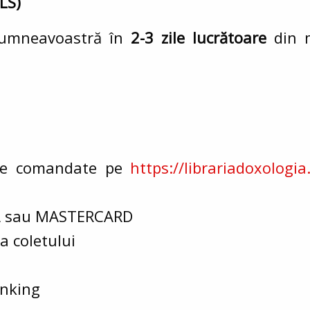
LS
)
dumneavoastră în
2-3 zile lucrătoare
din m
ele comandate pe
https://librariadoxologia
ISA sau MASTERCARD
a coletului
anking