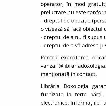
operator, în mod gratuit,
prelucrare nu este conformă
- dreptul de opoziție (per
o vizează să facă obiectul u
- dreptul de a nu fi supus 
- dreptul de a vă adresa jus
Pentru exercitarea oric
vanzari@librariadoxologia
menționată în contact.
Librăria Doxologia garan
furnizate la terțe părți
electronice. Informațiile 