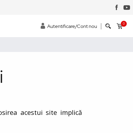
0
Autentificare/Cont nou
i
osirea acestui site implică