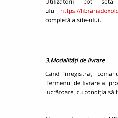
Utilizatorii pot se
ului
https://librariadoxol
completă a site-ului.
3.Modalități de livrare
Când înregistrați comand
Termenul de livrare al pr
lucrătoare
,
cu condiția să f