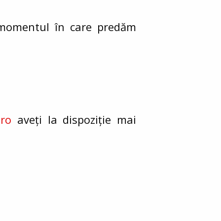
omentul în care predăm
.ro
aveți la dispoziție mai