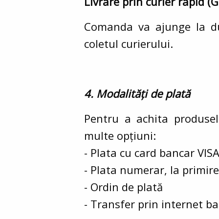
Livrare prin curier rapid (
G
Comanda va ajunge la 
coletul curierului.
4. Modalități de plată
Pentru a achita produs
multe opțiuni:
- Plata cu card bancar V
- Plata numerar, la primire
- Ordin de plată
- Transfer prin internet b