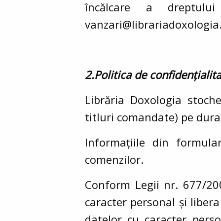
încălcare a dreptul
vanzari@librariadoxologia.
2.Politica de confidențialit
Librăria Doxologia stoche
titluri comandate) pe durata
Informațiile din formul
comenzilor.
Conform Legii nr. 677/200
caracter personal și libera
datelor cu caracter person