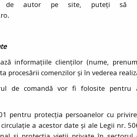
ui de autor pe site, puteți să 
ro.
ate
ază informațiile clienților (nume, prenum
 procesării comenzilor și în vederea realizăr
arul de comandă vor fi folosite pentru 
1 pentru protecția persoanelor cu privire
 circulație a acestor date și ale Legii nr. 
al și protecția vieții private în sectorul 