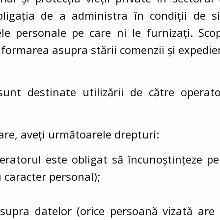
bligația de a administra în condiții de 
ele personale pe care ni le furnizați. Scop
 informarea asupra stării comenzii și exped
 sunt destinate utilizării de către oper
are, aveți următoarele drepturi:
eratorul este obligat să încunoștințeze pe
u caracter personal);
asupra datelor (orice persoană vizată are