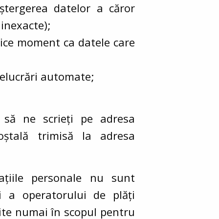
 ștergerea datelor a căror
 inexacte);
orice moment ca datele care
relucrări
automate;
 să ne scrieți pe adresa
oștală trimisă la adresa
mațiile personale nu sunt
i a operatorului de plăți
site numai în scopul pentru