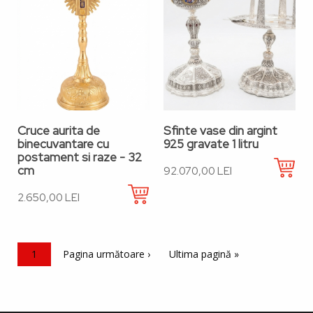
Cruce aurita de
Sfinte vase din argint
binecuvantare cu
925 gravate 1 litru
postament si raze - 32
cm
92.070,00 LEI
2.650,00 LEI
Paginație
Pagina curentă
1
Pagina următoare
Pagina următoare ›
Ultima pagină
Ultima pagină »