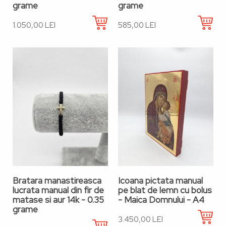
grame
grame
1.050,00 LEI
585,00 LEI
Bratara manastireasca
Icoana pictata manual
lucrata manual din fir de
pe blat de lemn cu bolus
matase si aur 14k - 0.35
- Maica Domnului - A4
grame
3.450,00 LEI