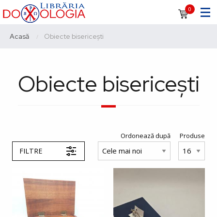
Sari
Navigare
0
la
principală
conținutul
Breadcrumb
Acasă
Current:
Obiecte bisericești
principal
Obiecte bisericești
Ordonează după
Produse
FILTRE