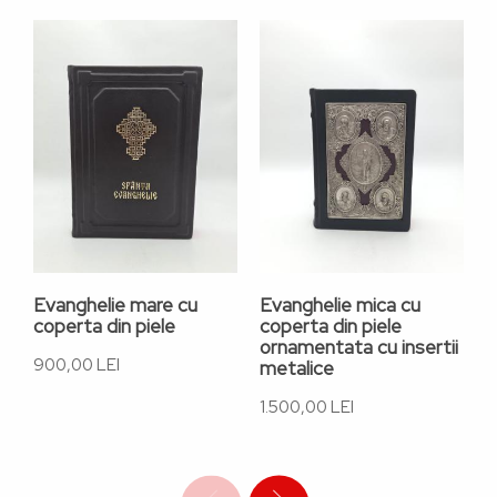
Evanghelie mare cu
Evanghelie mica cu
E
coperta din piele
coperta din piele
a
ornamentata cu insertii
F
900,00 LEI
metalice
1
1.500,00 LEI