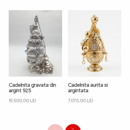
Cadelnita gravata din
Cadelnita aurita si
C
argint 925
argintata
a
15.500,00 LEI
7.070,00 LEI
1