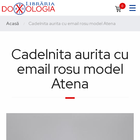
Sari
Navigare
0
la
principală
conținutul
Breadcrumb
Acasă
Current:
Cadelnita aurita cu email rosu model Atena
principal
Cadelnita aurita cu
email rosu model
Atena