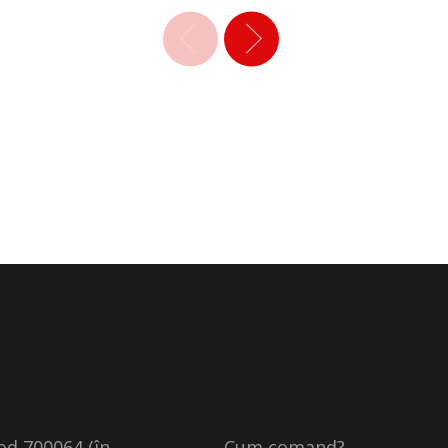
cod 700064 (în
Cum comand?