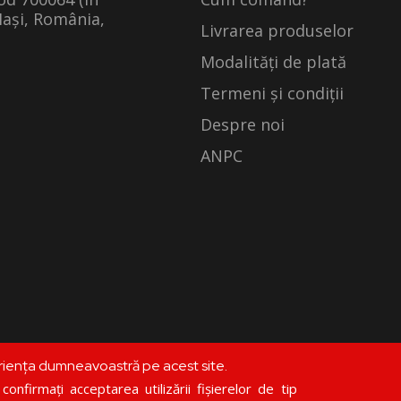
Iași, România,
Livrarea produselor
Modalități de plată
Termeni și condiții
Despre noi
ANPC
riența dumneavoastră pe acest site.
©
librariadoxologia.ro
onfirmați acceptarea utilizării fișierelor de tip