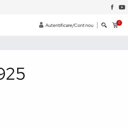
0
Autentificare/Cont nou
 925