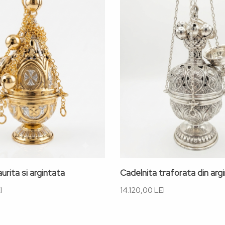
urita si argintata
Cadelnita traforata din arg
I
14.120,00 LEI