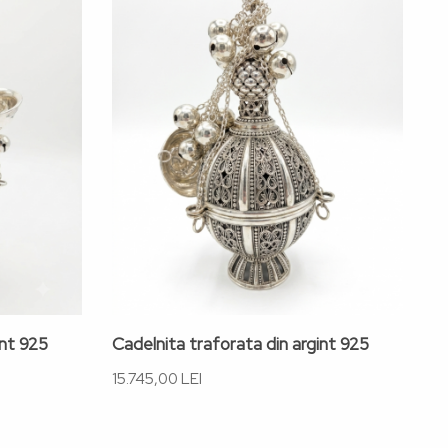
int 925
Cadelnita traforata din argint 925
Ca
15.745,00 LEI
15