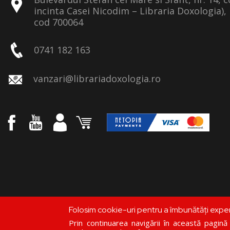
incinta Casei Nicodim – Libraria Doxologia), 
cod 700064
0741 182 163
vanzari@librariadoxologia.ro
Folosim cookie-uri pentru a îmbunătăți expe
Prin continuarea navigării în această pagină c