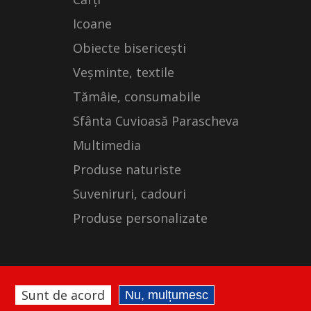
Icoane
Obiecte bisericești
Veșminte, textile
Tămâie, consumabile
Sfânta Cuvioasă Parascheva
Multimedia
Produse naturiste
Suveniruri, cadouri
Produse personalizate
Sunt de acord
Nu, mulțumesc