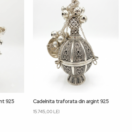
int 925
Cadelnita traforata din argint 925
Ca
15.745,00 LEI
15