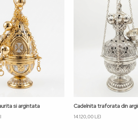
urita si argintata
Cadelnita traforata din arg
I
14.120,00 LEI