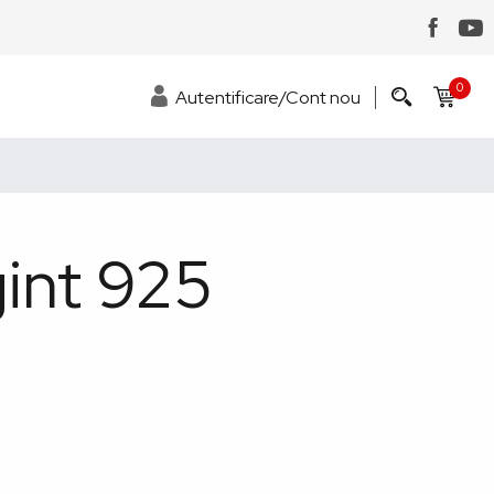
0
Autentificare/Cont nou
gint 925