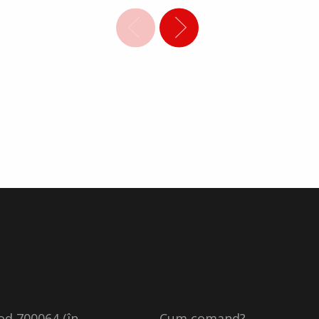
cod 700064 (în
Cum comand?