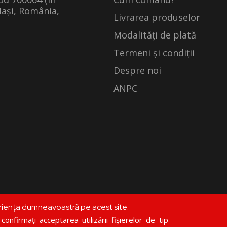
Iași, România,
Livrarea produselor
Modalități de plată
Termeni și condiții
Despre noi
ANPC
riența dumneavoastră pe acest site.
©
librariadoxologia.ro
onfirmați acceptarea utilizării fișierelor de tip