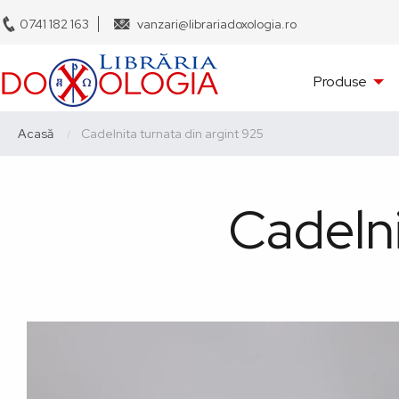
Sari
0741 182 163
vanzari@librariadoxologia.ro
la
conținutul
Navigare
principal
Produse
principală
Breadcrumb
Acasă
Current:
Cadelnita turnata din argint 925
Cadelni