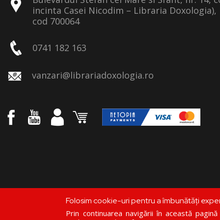
incinta Casei Nicodim – Libraria Doxologia), 
cod 700064
0741 182 163
vanzari@librariadoxologia.ro
Folosim cookie-uri pentru a îmbunătăți expe
Prin continuarea navigării în această pagină c