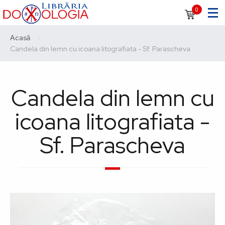
Sari
Navigare
0
la
principală
conținutul
Breadcrumb
Acasă
principal
Current:
Candela din lemn cu icoana litografiata - Sf. Parascheva
Candela din lemn cu
icoana litografiata -
Sf. Parascheva