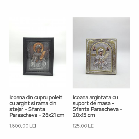
Icoana din cupru poleit
Icoana argintata cu
I
cu argint si rama din
suport de masa -
s
stejar - Sfanta
Sfanta Parascheva -
S
Parascheva - 26x21 cm
20x15 cm
2
1.600,00 LEI
125,00 LEI
1