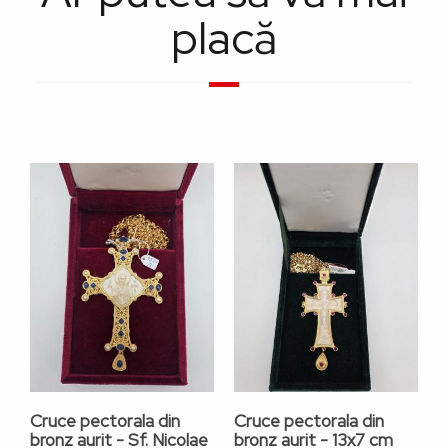
placă
Cruce pectorala din
Cruce pectorala din
C
bronz aurit - Sf. Nicolae
bronz aurit - 13x7 cm
a