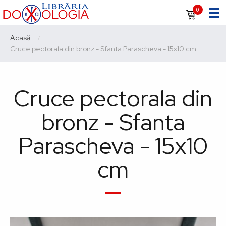
Sari
Navigare
0
la
principală
conținutul
Breadcrumb
Acasă
principal
Current:
Cruce pectorala din bronz - Sfanta Parascheva - 15x10 cm
Cruce pectorala din
bronz - Sfanta
Parascheva - 15x10
cm