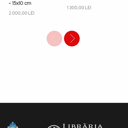
- 15x10 cm
d
1.300,00 LEI
2.000,00 LEI
1