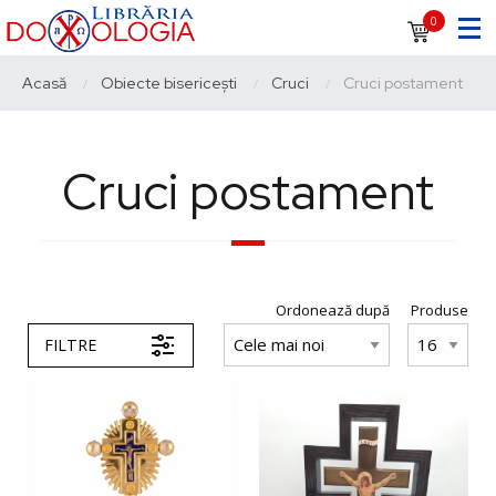
Sari
Navigare
0
la
principală
conținutul
Breadcrumb
Acasă
Obiecte bisericești
Cruci
Current:
Cruci postament
principal
Cruci postament
Ordonează după
Produse
FILTRE