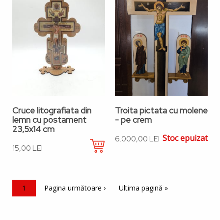
Cruce litografiata din
Troita pictata cu molene
lemn cu postament
- pe crem
23,5x14 cm
Stoc epuizat
6.000,00 LEI
15,00 LEI
Paginație
Pagina curentă
1
Pagina următoare
Pagina următoare ›
Ultima pagină
Ultima pagină »