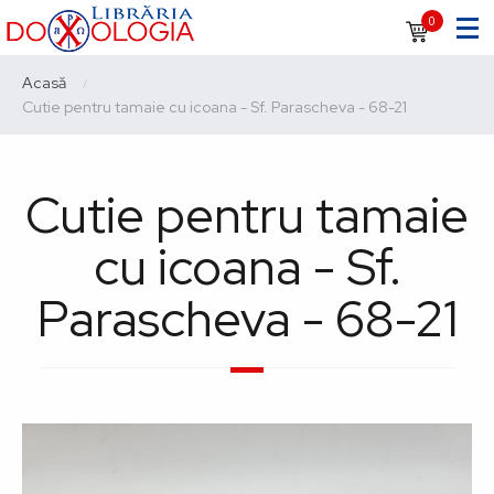
Sari
Navigare
0
la
principală
conținutul
Breadcrumb
Acasă
principal
Current:
Cutie pentru tamaie cu icoana - Sf. Parascheva - 68-21
Cutie pentru tamaie
cu icoana - Sf.
Parascheva - 68-21