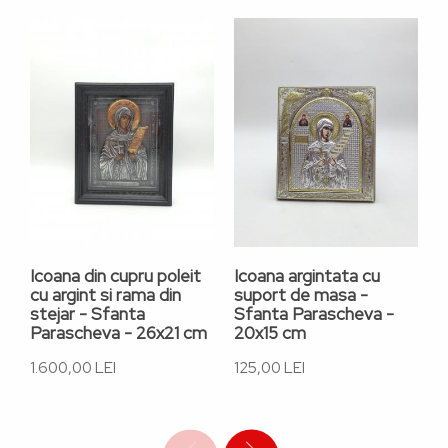
Icoana din cupru poleit
Icoana argintata cu
I
cu argint si rama din
suport de masa -
s
stejar - Sfanta
Sfanta Parascheva -
S
Parascheva - 26x21 cm
20x15 cm
2
1.600,00 LEI
125,00 LEI
1