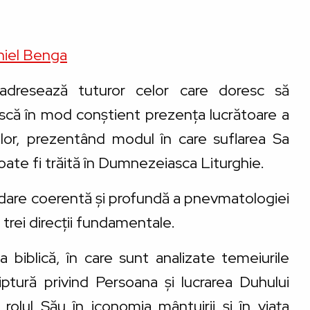
aniel Benga
adresează tuturor celor care doresc să
ască în mod conștient prezența lucrătoare a
 lor, prezentând modul în care suflarea Sa
oate fi trăită în Dumnezeiasca Liturghie.
dare coerentă și profundă a pnevmatologiei
e trei direcții fundamentale.
 biblică, în care sunt analizate temeiurile
iptură privind Persoana și lucrarea Duhului
rolul Său în iconomia mântuirii și în viața