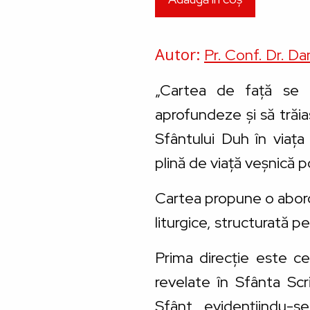
Autor
Pr. Conf. Dr. D
„Cartea de față se 
aprofundeze și să trăi
Sfântului Duh în viața
plină de viață veșnică p
Cartea propune o abor
liturgice, structurată p
Prima direcție este cea
revelate în Sfânta Scr
Sfânt, evidențiindu-se 