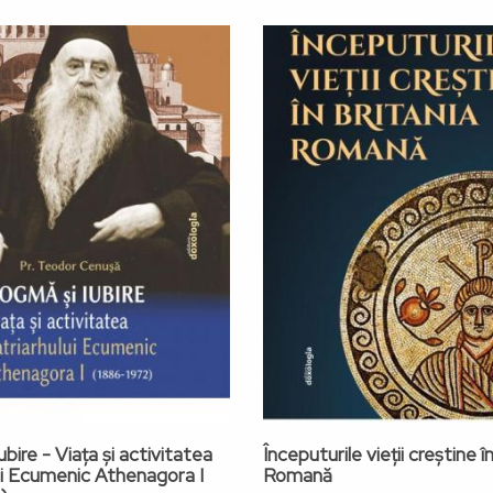
bire - Viața și activitatea
Începuturile vieții creștine î
ui Ecumenic Athenagora I
Romană