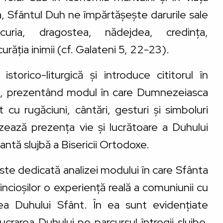
Sa, Sfântul Duh ne împărtășește darurile sale
uria, dragostea, nădejdea, credința,
urăția inimii (cf. Galateni 5, 22-23).
storico-liturgică și introduce cititorul în
iei, prezentând modul în care Dumnezeiasca
 cu rugăciuni, cântări, gesturi și simboluri
izează prezența vie și lucrătoare a Duhului
antă slujbă a Bisericii Ortodoxe.
 este dedicată analizei modului în care Sfânta
ncioșilor o experiență reală a comuniunii cu
ea Duhului Sfânt. În ea sunt evidențiate
lucrarea Duhului pe parcursul întregii slujbe,