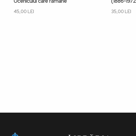
Ucenicului care rămâne
(1886-1972
45,00 LEI
35,00 LEI