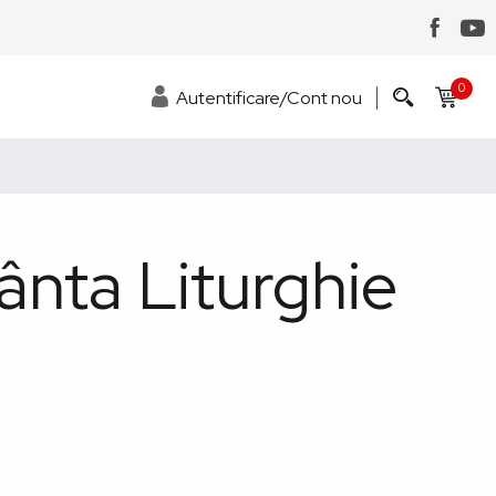
0
Autentificare/Cont nou
ânta Liturghie