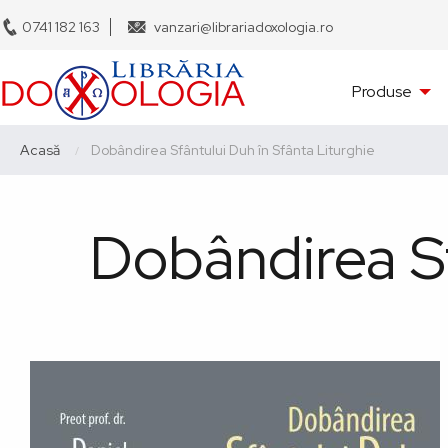
Sari
0741 182 163
vanzari@librariadoxologia.ro
la
conținutul
Navigare
principal
Produse
principală
Breadcrumb
Acasă
Current:
Dobândirea Sfântului Duh în Sfânta Liturghie
Dobândirea Sf