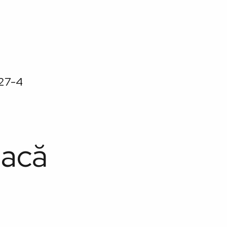
27-4
lacă