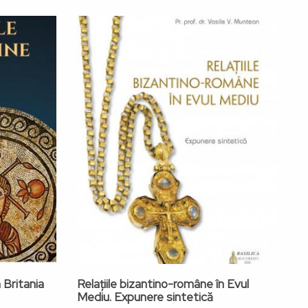
n Britania
Relațiile bizantino-române în Evul
S
Mediu. Expunere sintetică