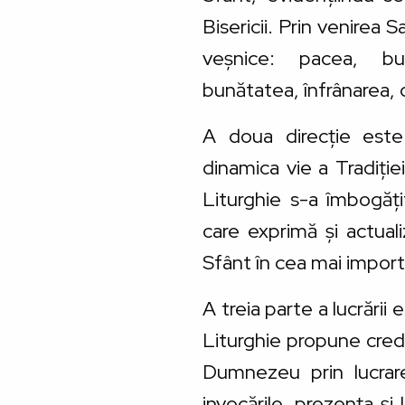
Bisericii. Prin venirea 
veșnice: pacea, buc
bunătatea, înfrânarea, c
A doua direcție este i
dinamica vie a Tradiț
Liturghie s-a îmbogățit
care exprimă și actual
Sfânt în cea mai import
A treia parte a lucrării
Liturghie propune credi
Dumnezeu prin lucrar
invocările, prezența și 