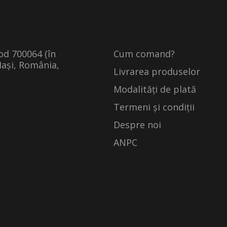
cod 700064 (în
Cum comand?
Iași, România,
Livrarea produselor
Modalități de plată
Termeni și condiții
Despre noi
ANPC