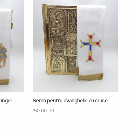
 inger
Semn pentru evanghelie cu cruce
S
150,00 LEI
23