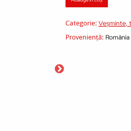
Categorie
Veșminte, t
Proveniență
România