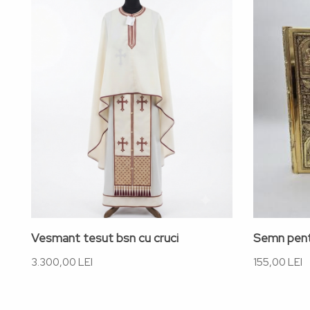
Vesmant tesut bsn cu cruci
Semn pent
3.300,00 LEI
155,00 LEI