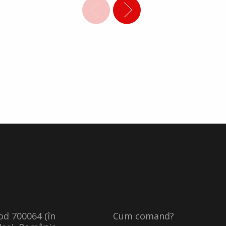
cod 700064 (în
Cum comand?