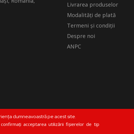
Iași, România,
Livrarea produselor
Modalități de plată
Termeni și condiții
Despre noi
ANPC
riența dumneavoastră pe acest site.
©
librariadoxologia.ro
onfirmați acceptarea utilizării fișierelor de tip