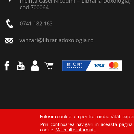
incinta Casei Nicodim – Libraria Doxologia), 
cod 700064
0741 182 163
vanzari@librariadoxologia.ro
Folosim cookie-uri pentru a îmbunătăți expe
Prin continuarea navigării în această pagină c
cookie.
Mai multe informații