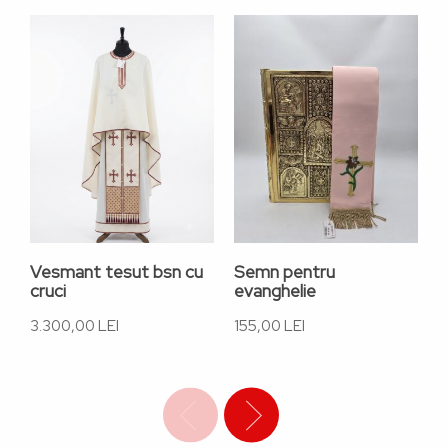
Vesmant tesut bsn cu
Semn pentru
S
cruci
evanghelie
e
3.300,00 LEI
155,00 LEI
1