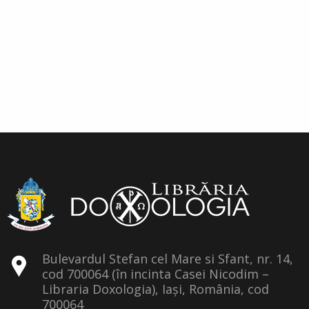
Bulevardul Stefan cel Mare si Sfant, nr. 14,
cod 700064 (în incinta Casei Nicodim –
Libraria Doxologia), Iași, România, cod
700064