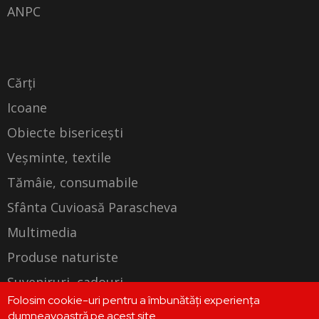
ANPC
Cărți
Icoane
Obiecte bisericești
Veșminte, textile
Tămâie, consumabile
Sfânta Cuvioasă Parascheva
Multimedia
Produse naturiste
Suveniruri, cadouri
Folosim cookie-uri pentru a îmbunătăți experiența
Produse personalizate
dumneavoastră pe acest site.