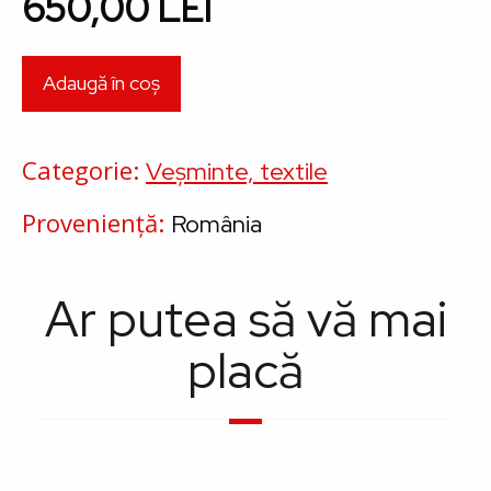
650,00 LEI
Categorie
Veșminte, textile
Proveniență
România
Ar putea să vă mai
placă