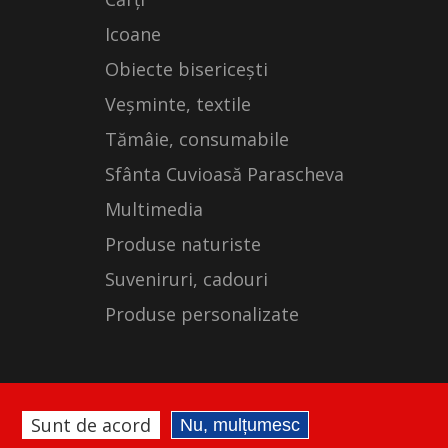
Icoane
Obiecte bisericești
Veșminte, textile
Tămâie, consumabile
Sfânta Cuvioasă Parascheva
Multimedia
Produse naturiste
Suveniruri, cadouri
Produse personalizate
Sunt de acord
Nu, mulțumesc