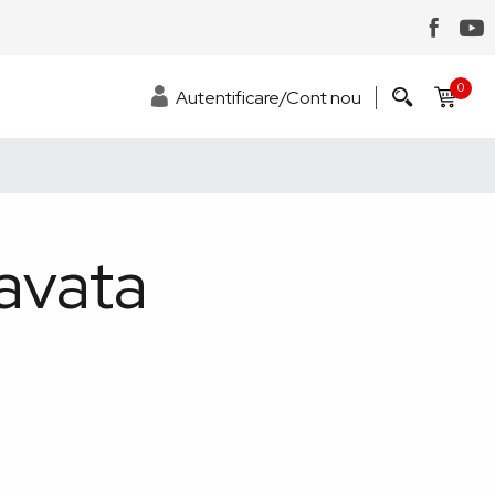
0
Autentificare/Cont nou
ravata