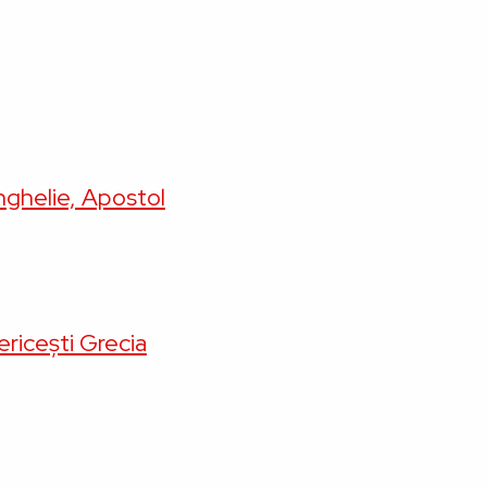
nghelie, Apostol
ricești Grecia