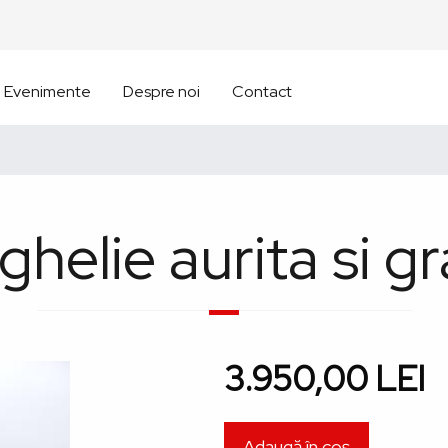
Evenimente
Despre noi
Contact
helie aurita si g
3.950,00 LEI