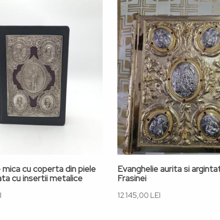
 mica cu coperta din piele
Evanghelie aurita si argint
a cu insertii metalice
Frasinei
I
12.145,00 LEI