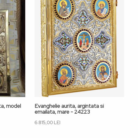
ata, model
Evanghelie aurita, argintata si
E
emailata, mare - 24223
2
6.815,00 LEI
8.