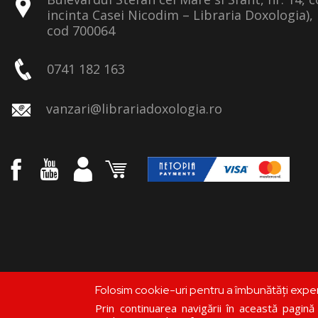
incinta Casei Nicodim – Libraria Doxologia), 
cod 700064
0741 182 163
vanzari@librariadoxologia.ro
Folosim cookie-uri pentru a îmbunătăți expe
Prin continuarea navigării în această pagină c