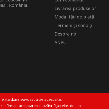
Iași, România,
Livrarea produselor
Modalități de plată
Termeni și condiții
Despre noi
ANPC
riența dumneavoastră pe acest site.
©
librariadoxologia.ro
onfirmați acceptarea utilizării fișierelor de tip