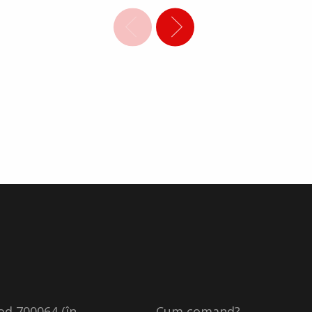
cod 700064 (în
Cum comand?