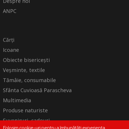
Despre noi
ANPC
Cărți
Icoane
Obiecte bisericești
Veșminte, textile
Tămâie, consumabile
Sfânta Cuvioasă Parascheva
Multimedia
Produse naturiste
Suveniruri, cadouri
Folosim cookie-uri pentru a îmbunătăți experiența