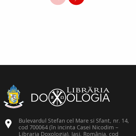
Bulevardul Stefan cel Mare si Sfant, nr. 14,
cod 700064 (în incinta Casei Nicodim –
Libraria Doxologia), Iași, România, cod