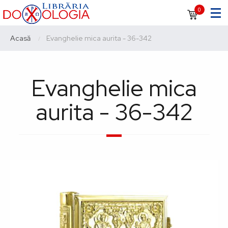
Sari
Navigare
0
la
principală
conținutul
Breadcrumb
Acasă
Current:
Evanghelie mica aurita - 36-342
principal
Evanghelie mica
aurita - 36-342