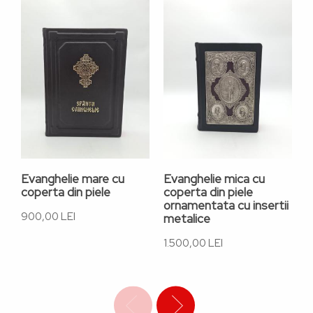
Evanghelie mare cu
Evanghelie mica cu
E
coperta din piele
coperta din piele
a
ornamentata cu insertii
F
900,00 LEI
metalice
1
1.500,00 LEI