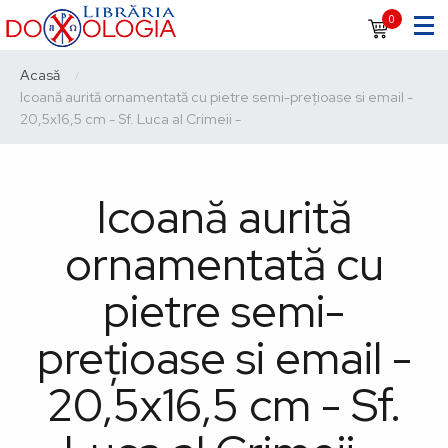
Sari
Navigare
0
la
principală
conținutul
Breadcrumb
Acasă
principal
Current:
Icoană aurită ornamentată cu pietre semi-prețioase si email -
20,5x16,5 cm - Sf. Luca al Crimeii -
Icoană aurită
ornamentată cu
pietre semi-
prețioase si email -
20,5x16,5 cm - Sf.