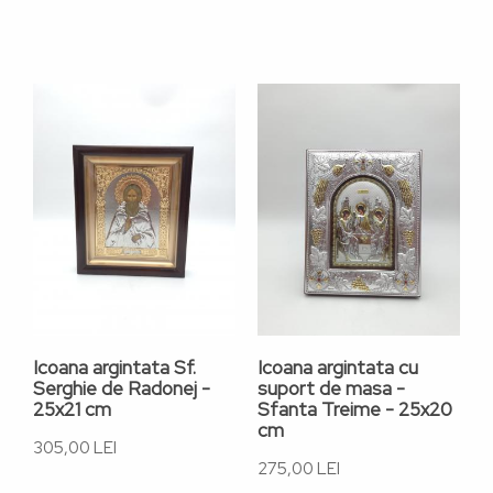
Icoana argintata Sf.
Icoana argintata cu
I
Serghie de Radonej -
suport de masa -
c
25x21 cm
Sfanta Treime - 25x20
s
cm
P
305,00 LEI
275,00 LEI
1