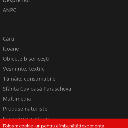
Despre noi
ANPC
Cărți
Icoane
Obiecte bisericești
Veșminte, textile
Tămâie, consumabile
Sfânta Cuvioasă Parascheva
Multimedia
Produse naturiste
Suveniruri, cadouri
Folosim cookie-uri pentru a îmbunătăți experiența