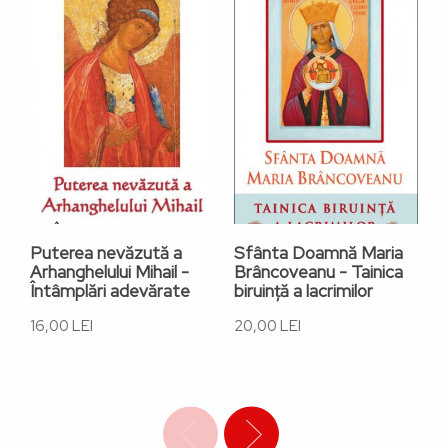
Puterea nevăzută a
Sfânta Doamnă Maria
P
Arhanghelului Mihail -
Brâncoveanu - Tainica
M
Întâmplări adevărate
biruință a lacrimilor
d
16,00 LEI
20,00 LEI
3