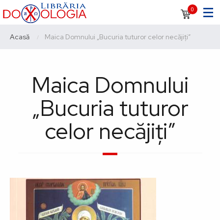
Sari
Navigare
0
la
principală
conținutul
Breadcrumb
Acasă
Current:
Maica Domnului „Bucuria tuturor celor necăjiți”
principal
Maica Domnului
„Bucuria tuturor
celor necăjiți”