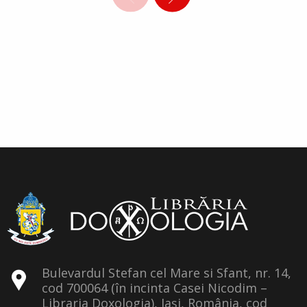
Bulevardul Stefan cel Mare si Sfant, nr. 14,
cod 700064 (în incinta Casei Nicodim –
Libraria Doxologia), Iași, România, cod