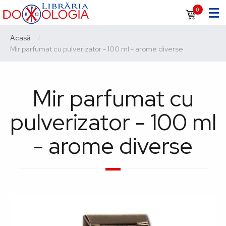
Sari
Navigare
0
la
principală
conținutul
Breadcrumb
Acasă
principal
Current:
Mir parfumat cu pulverizator - 100 ml - arome diverse
Mir parfumat cu
pulverizator - 100 ml
- arome diverse