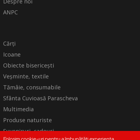
Despre noi
ANPC
Cărți
Icoane
Obiecte bisericești
Veșminte, textile
Tămâie, consumabile
Sfânta Cuvioasă Parascheva
Multimedia
Produse naturiste
Suveniruri, cadouri
Folosim cookie-uri pentru a îmbunătăți experiența