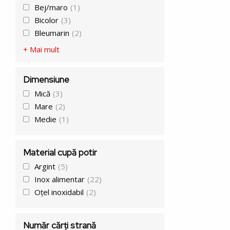
Bej/maro
(1)
Bicolor
(3)
Bleumarin
(2)
+ Mai mult
Dimensiune
Mică
(3)
Mare
(2)
Medie
(1)
Material cupă potir
Argint
(5)
Inox alimentar
(22)
Oțel inoxidabil
(2)
Număr cărți strană