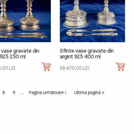
 vase gravate din
Sfinte vase gravate din
 925 250 ml
argint 925 400 ml
,00 LEI
58.470,00 LEI
ina
Pagina
8
Pagina
9
…
Pagina următoare
Pagina următoare ›
Ultima pagină
Ultima pagină »