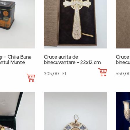
r - Chilia Buna
Cruce aurita de
Cruce 
antul Munte
binecuvantare - 22x12 cm
binecu
305,00 LEI
550,00