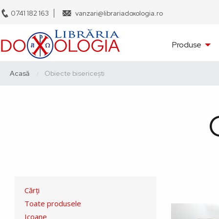
Sari
0741 182 163
vanzari@librariadoxologia.ro
la
conținutul
Navigare
principal
Produse
principală
Breadcrumb
Acasă
Current:
Obiecte bisericești
Meniu
Cărți
Toate produsele
Icoane