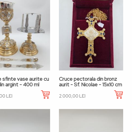
 sfinte vase aurite cu
Cruce pectorala din bronz
in argint - 400 ml
aurit - Sf. Nicolae - 15x10 cm
00 LEI
2.000,00 LEI