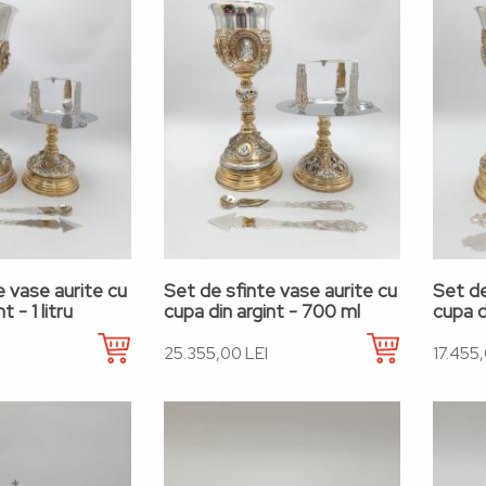
e vase aurite cu
Set de sfinte vase aurite cu
Set de
t - 1 litru
cupa din argint - 700 ml
cupa d
25.355,00 LEI
17.455,