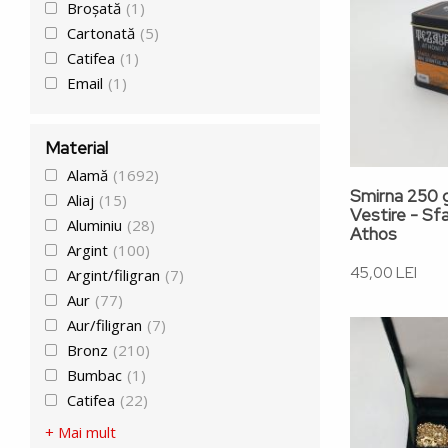
Broșată
(1)
Cartonată
(5)
Catifea
(1)
Email
(1)
Material
Alamă
(1692)
Smirna 250 g
Aliaj
(15)
Vestire - Sf
Aluminiu
(28)
Athos
Argint
(100)
45,00 LEI
Argint/filigran
(7)
Aur
(77)
Aur/filigran
(7)
Bronz
(210)
Bumbac
(1)
Catifea
(22)
+ Mai mult