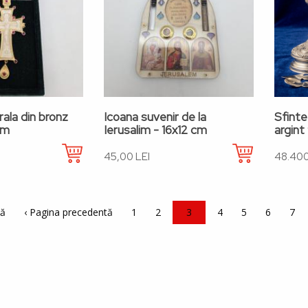
ala din bronz
Icoana suvenir de la
Sfinte
cm
Ierusalim - 16x12 cm
argint
45,00 LEI
48.400
e
nă
Pagina anterioară
‹ Pagina precedentă
Pagina
1
Pagina
2
Pagina curentă
3
Pagina
4
Pagina
5
Pagina
6
Pag
7