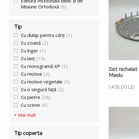
Editura Institutului Biblic și de
Misiune Ortodoxă
(6)
Tip
Cu dulap pentru cărți
(1)
Cu icoană
(2)
Cu înger
(1)
Cu lanț
(15)
Cu monogramă XP
(1)
Set nichelat
Cu motive
(2)
Maslu
Cu motive vegetale
(3)
1.435,00 LEI
Cu o singură față
(2)
Cu pietre
(38)
Cu scene
(6)
+ Mai mult
Tip coperta