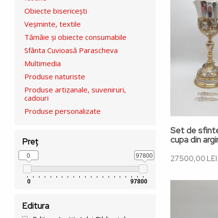
categorie
Obiecte bisericești
Veșminte, textile
produs
Tămâie și obiecte consumabile
Sfânta Cuvioasă Parascheva
Multimedia
Produse naturiste
Produse artizanale, suveniruri,
cadouri
Produse personalizate
Set de sfint
cupa din argin
Preț
0
97800
27.500,00 LEI
0
97800
Editura