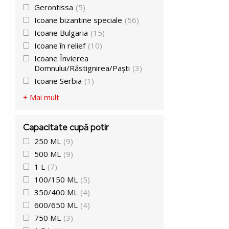
Gerontissa
(5)
Icoane bizantine speciale
(56)
Icoane Bulgaria
(15)
Icoane în relief
(10)
Icoane Învierea
Domnului/Răstignirea/Paști
(3)
Icoane Serbia
(1)
+ Mai mult
Capacitate cupă potir
250 ML
(9)
500 ML
(9)
1 L
(7)
100/150 ML
(5)
350/400 ML
(4)
600/650 ML
(4)
750 ML
(3)