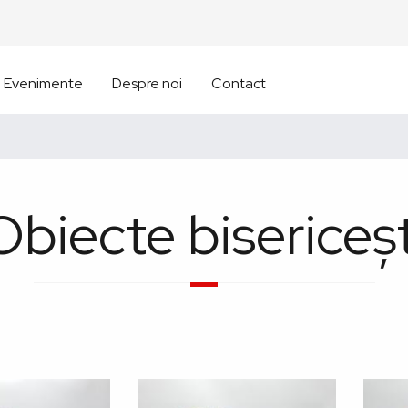
Evenimente
Despre noi
Contact
Obiecte bisericeșt