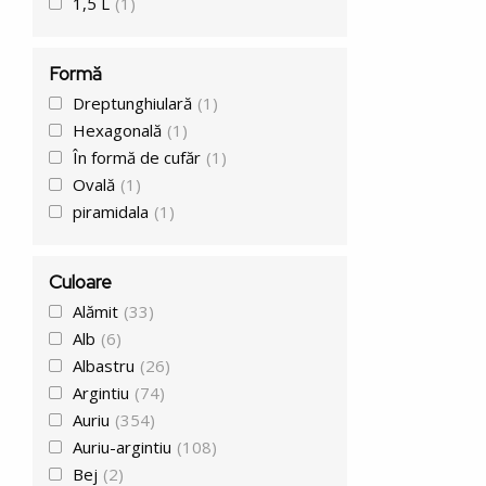
1,5 L
(1)
Formă
Dreptunghiulară
(1)
Hexagonală
(1)
În formă de cufăr
(1)
Ovală
(1)
piramidala
(1)
Culoare
Alămit
(33)
Alb
(6)
Albastru
(26)
Argintiu
(74)
Auriu
(354)
Auriu-argintiu
(108)
Bej
(2)