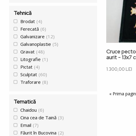
Tehnică
Brodat
(4)
Ferecată
(6)
Galvanizare
(12)
Galvanoplastie
(5)
Cruce pector
Gravat
(48)
aurit - 13x7 
Litografie
(1)
Pictat
(4)
1.300,00 LEI
Sculptat
(60)
Traforare
(8)
Paginați
Prima pagină
« Prima pagi
Tematică
Chaidou
(6)
Cina cea de Taină
(3)
Email
(7)
Făurit în Bucovina
(2)