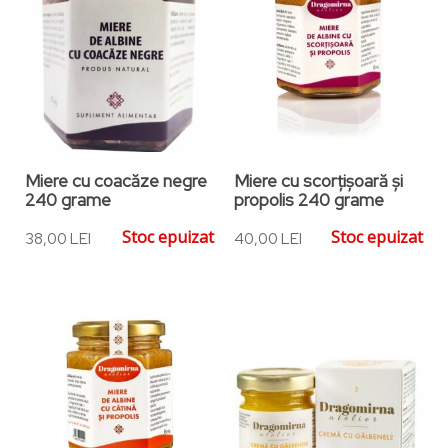
Miere cu coacăze negre
Miere cu scorțișoară și
240 grame
propolis 240 grame
Stoc epuizat
Stoc epuizat
38,00 LEI
40,00 LEI