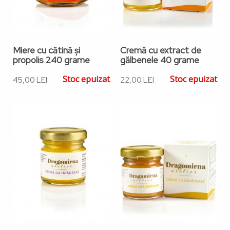
Miere cu cătină și
Cremă cu extract de
propolis 240 grame
gălbenele 40 grame
Stoc epuizat
Stoc epuizat
45,00 LEI
22,00 LEI