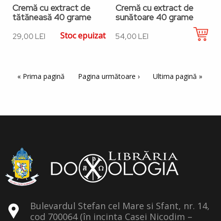
Cremă cu extract de
Cremă cu extract de
tătăneasă 40 grame
sunătoare 40 grame
Stoc epuizat
29,00 LEI
54,00 LEI
Paginație
Prima pagină
« Prima pagină
Pagina următoare
Pagina următoare ›
Ultima pagină
Ultima pagină »
Bulevardul Stefan cel Mare si Sfant, nr. 14,
cod 700064 (în incinta Casei Nicodim –