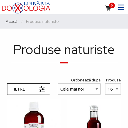
Sari
Navigare
0
la
principală
conținutul
Breadcrumb
Acasă
Current:
Produse naturiste
principal
Produse naturiste
Ordonează după
Produse
FILTRE