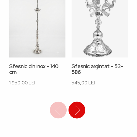
Sfesnic din inox - 140
Sfesnic argintat - 53-
S
cm
586
l
1.950,00 LEI
545,00 LEI
2