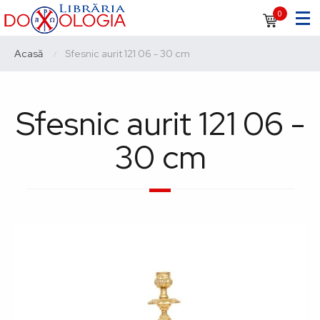
Sari
Navigare
0
la
principală
conținutul
Breadcrumb
Acasă
Current:
Sfesnic aurit 121 06 - 30 cm
principal
Sfesnic aurit 121 06 -
30 cm