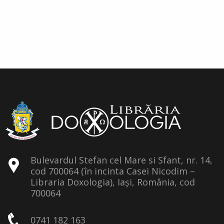
Bulevardul Stefan cel Mare si Sfant, nr. 14,
cod 700064 (în incinta Casei Nicodim –
Libraria Doxologia), Iași, România, cod
700064
0741 182 163