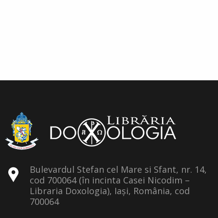
Bulevardul Stefan cel Mare si Sfant, nr. 14,
cod 700064 (în incinta Casei Nicodim –
Libraria Doxologia), Iași, România, cod
700064