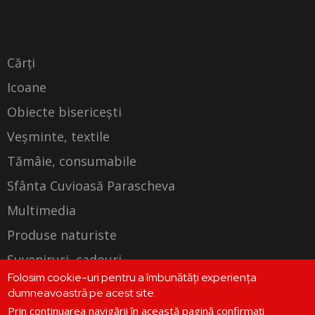
Cărți
Icoane
Obiecte bisericești
Veșminte, textile
Tămâie, consumabile
Sfânta Cuvioasă Parascheva
Multimedia
Produse naturiste
Suveniruri, cadouri
Folosim cookie-uri pentru a îmbunătăți experiența
Produse personalizate
dumneavoastră pe acest site.
Prin continuarea navigării în această pagină confirmați