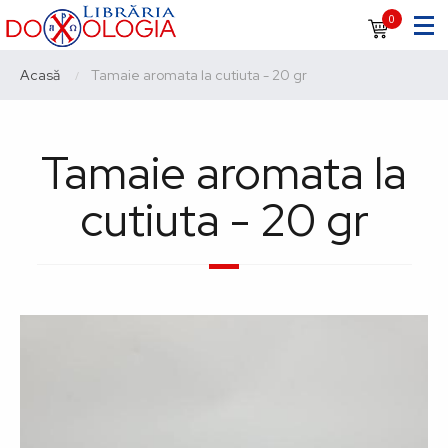
Sari
Navigare
0
la
principală
conținutul
Breadcrumb
Acasă
Current:
Tamaie aromata la cutiuta - 20 gr
principal
Tamaie aromata la
cutiuta - 20 gr