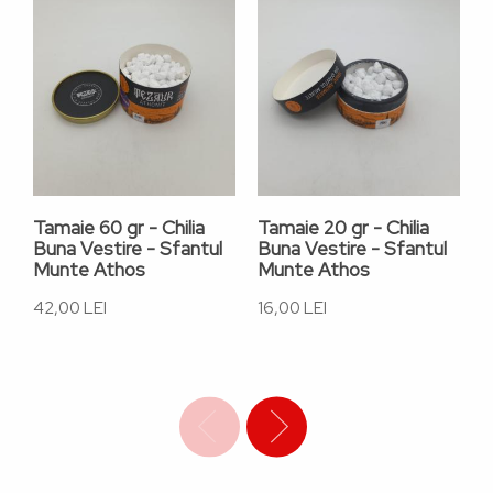
Tamaie 60 gr - Chilia
Tamaie 20 gr - Chilia
S
Buna Vestire - Sfantul
Buna Vestire - Sfantul
B
Munte Athos
Munte Athos
M
42,00 LEI
16,00 LEI
1