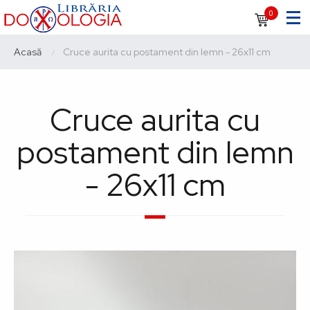
Sari
Navigare
0
la
principală
conținutul
Breadcrumb
Acasă
Current:
Cruce aurita cu postament din lemn - 26x11 cm
principal
Cruce aurita cu
postament din lemn
- 26x11 cm