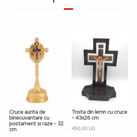
Cruce aurita de
Troita din lemn cu cruce
T
binecuvantare cu
- 43x26 cm
-
postament si raze - 32
450,00 LEI
6
cm