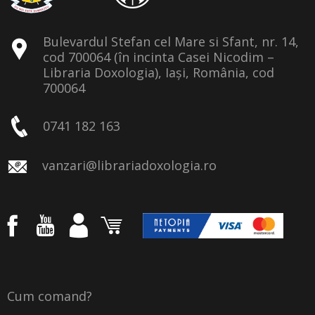
Bulevardul Stefan cel Mare si Sfant, nr. 14,
cod 700064 (în incinta Casei Nicodim –
Libraria Doxologia), Iași, România, cod
700064
0741 182 163
vanzari@librariadoxologia.ro
Cum comand?