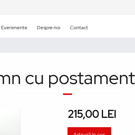
Evenimente
Despre noi
Contact
emn cu postamen
215,00 LEI