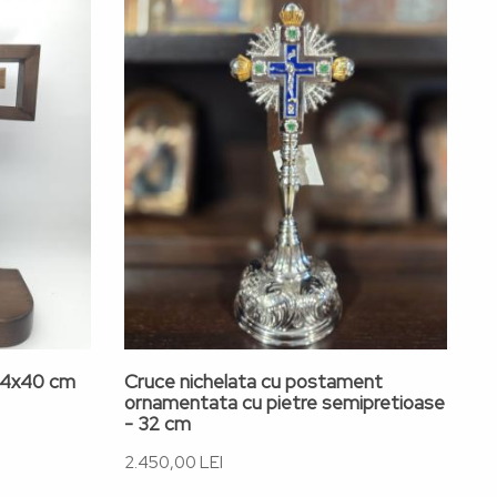
 64x40 cm
Cruce nichelata cu postament
C
ornamentata cu pietre semipretioase
d
- 32 cm
16
2.450,00 LEI