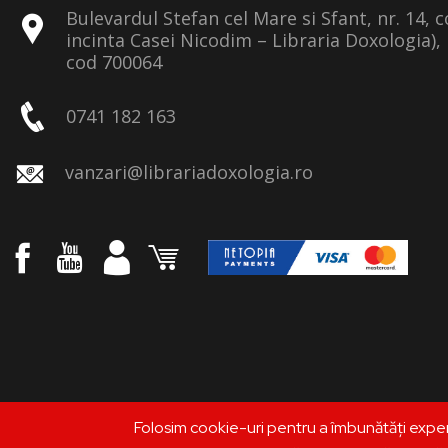
Bulevardul Stefan cel Mare si Sfant, nr. 14, 
incinta Casei Nicodim – Libraria Doxologia), 
cod 700064
0741 182 163
vanzari@librariadoxologia.ro
Folosim cookie-uri pentru a îmbunătăți expe