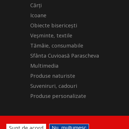
Cărți
Icoane
Obiecte bisericești
Veșminte, textile
Tămâie, consumabile
Sfânta Cuvioasă Parascheva
Multimedia
Produse naturiste
Suveniruri, cadouri
Produse personalizate
Sunt de acord
Nu, mulțumesc