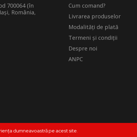
cod 700064 (în
Cum comand?
Iași, România,
Livrarea produselor
Modalități de plată
Termeni și condiții
Despre noi
ANPC
riența dumneavoastră pe acest site.