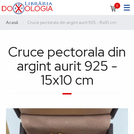
Sari
Navigare
0
la
principală
conținutul
Breadcrumb
Acasă
Current:
Cruce pectorala din argint aurit 925 - 15x10 cm
principal
Cruce pectorala din
argint aurit 925 -
15x10 cm