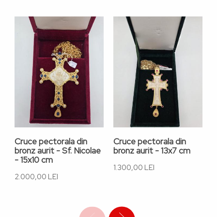
Cruce pectorala din
Cruce pectorala din
C
bronz aurit - Sf. Nicolae
bronz aurit - 13x7 cm
a
- 15x10 cm
d
1.300,00 LEI
2.000,00 LEI
1