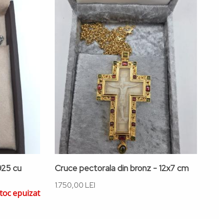
925 cu
Cruce pectorala din bronz - 12x7 cm
C
1.750,00 LEI
2.
toc epuizat