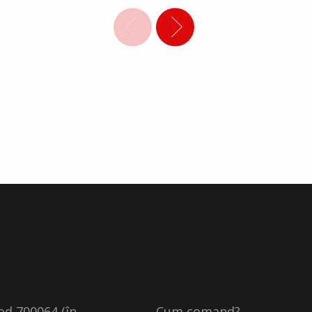
cod 700064 (în
Cum comand?