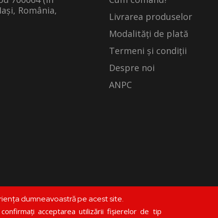
Iași, România,
Livrarea produselor
Modalități de plată
Termeni și condiții
Despre noi
ANPC
riența dumneavoastră pe acest site.
©
librariadoxologia.ro
onfirmați acceptarea utilizării fișierelor de tip