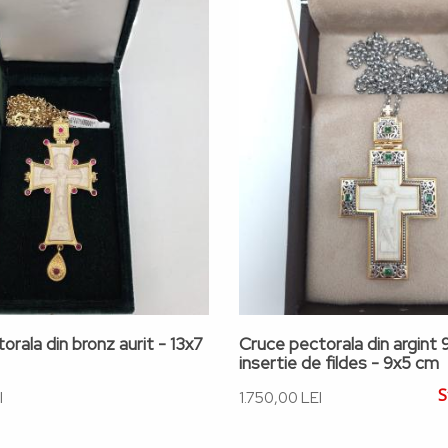
orala din bronz aurit - 13x7
Cruce pectorala din argint 
insertie de fildes - 9x5 cm
S
I
1.750,00 LEI