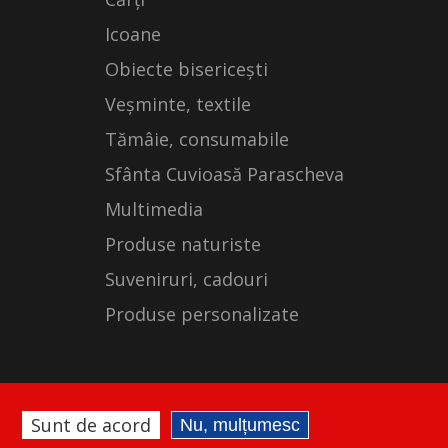
Icoane
Obiecte bisericești
Veșminte, textile
Tămâie, consumabile
Sfânta Cuvioasă Parascheva
Multimedia
Produse naturiste
Suveniruri, cadouri
Produse personalizate
Sunt de acord
Nu, mulțumesc