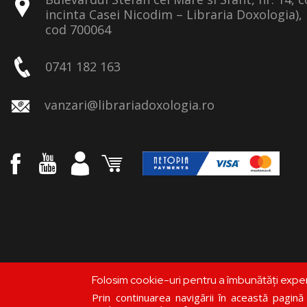
incinta Casei Nicodim – Libraria Doxologia), 
cod 700064
0741 182 163
vanzari@librariadoxologia.ro
Folosim cookie-uri pentru a îmbunătăți expe
Prin continuarea navigării în această pagină c