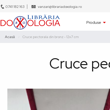
Sari
0741 182 163
vanzari@librariadoxologia.ro
la
conținutul
Navigare
principal
Produse
principală
Breadcrumb
Acasă
Current:
Cruce pectorala din bronz - 12x7 cm
Cruce pec