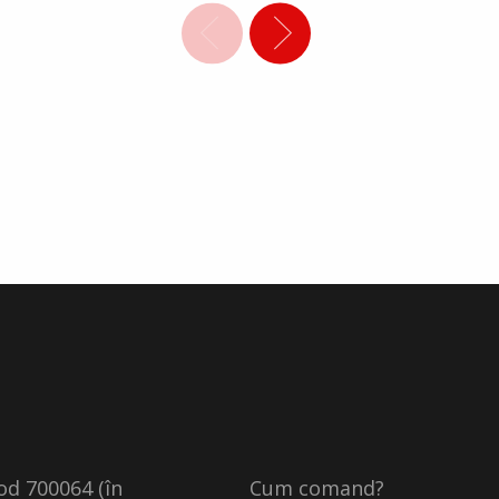
cod 700064 (în
Cum comand?