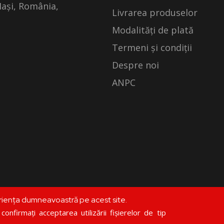
Iași, România,
Livrarea produselor
Modalități de plată
Termeni și condiții
Despre noi
ANPC
riența dumneavoastră pe acest site.
©
librariadoxologia.ro
onfirmați acceptarea utilizării fișierelor de tip