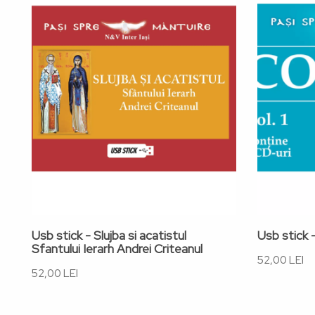
Usb stick - Slujba si acatistul
Usb stick -
Sfantului Ierarh Andrei Criteanul
52,00 LEI
52,00 LEI