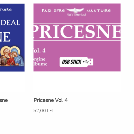
esne
Pricesne Vol. 4
Ra
ma
52,00 LEI
52