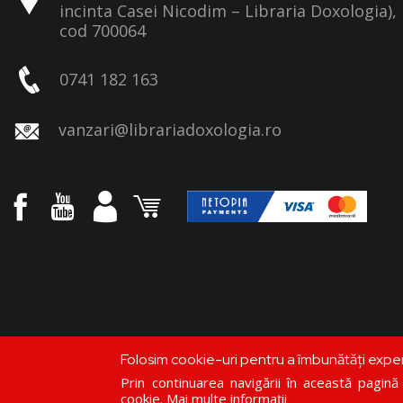
incinta Casei Nicodim – Libraria Doxologia), 
cod 700064
0741 182 163
vanzari@librariadoxologia.ro
Folosim cookie-uri pentru a îmbunătăți expe
Prin continuarea navigării în această pagină c
cookie.
Mai multe informații