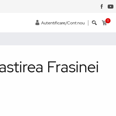
0
Autentificare/Cont nou
stirea Frasinei