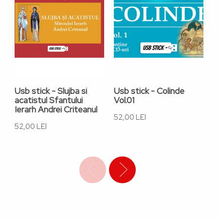
Usb stick - Slujba si
Usb stick - Colinde
L
acatistul Sfantului
Vol.01
P
Ierarh Andrei Criteanul
52,00 LEI
5
52,00 LEI