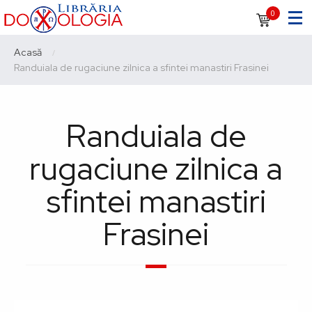
Sari
Navigare
0
la
principală
conținutul
Breadcrumb
Acasă
principal
Current:
Randuiala de rugaciune zilnica a sfintei manastiri Frasinei
Randuiala de
rugaciune zilnica a
sfintei manastiri
Frasinei