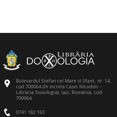
Bulevardul Stefan cel Mare si Sfant, nr. 14,
cod 700064 (în incinta Casei Nicodim –
Libraria Doxologia), Iași, România, cod
700064
0741 182 163