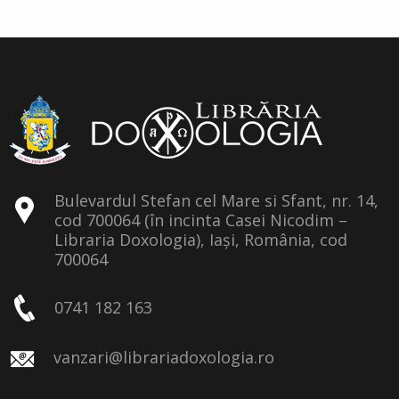
Bulevardul Stefan cel Mare si Sfant, nr. 14,
cod 700064 (în incinta Casei Nicodim –
Libraria Doxologia), Iași, România, cod
700064
0741 182 163
vanzari@librariadoxologia.ro