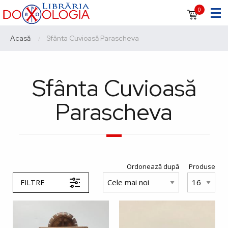
Sari
Navigare
0
la
principală
conținutul
Breadcrumb
Acasă
Current:
Sfânta Cuvioasă Parascheva
principal
Sfânta Cuvioasă
Parascheva
Ordonează după
Produse
FILTRE