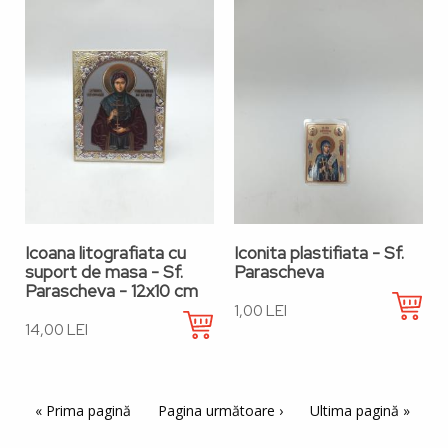
Icoana litografiata cu
Iconita plastifiata - Sf.
suport de masa - Sf.
Parascheva
Parascheva - 12x10 cm
1,00 LEI
14,00 LEI
Paginație
Prima pagină
« Prima pagină
Pagina următoare
Pagina următoare ›
Ultima pagină
Ultima pagină »