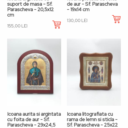
suport de masa - Sf.
de aur - Sf. Parascheva
Parascheva - 20,5x12
- 19x14 cm
cm
130,00 LEI
155,00 LEI
Icoana aurita si argintata
Icoana litografiata cu
cu foita de aur - Sf.
rama de lemn si sticla -
Parascheva - 29x24,5
Sf. Parascheva - 25x22