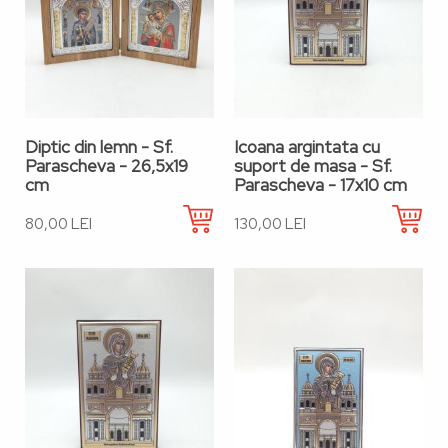
Diptic din lemn - Sf.
Icoana argintata cu
Parascheva - 26,5x19
suport de masa - Sf.
cm
Parascheva - 17x10 cm
80,00 LEI
130,00 LEI