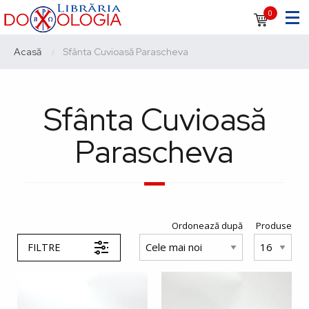
Sari
Navigare
0
la
principală
conținutul
Breadcrumb
Acasă
Current:
Sfânta Cuvioasă Parascheva
principal
Sfânta Cuvioasă
Parascheva
Ordonează după
Produse
FILTRE