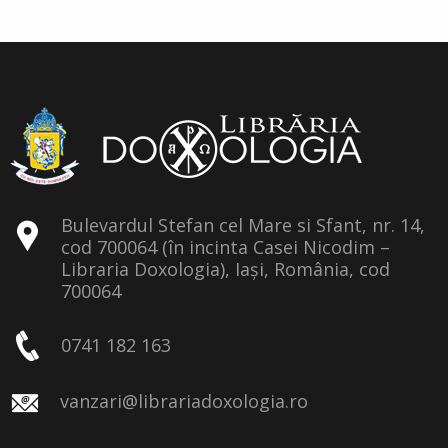
Bulevardul Stefan cel Mare si Sfant, nr. 14,
cod 700064 (în incinta Casei Nicodim –
Libraria Doxologia), Iași, România, cod
700064
0741 182 163
vanzari@librariadoxologia.ro