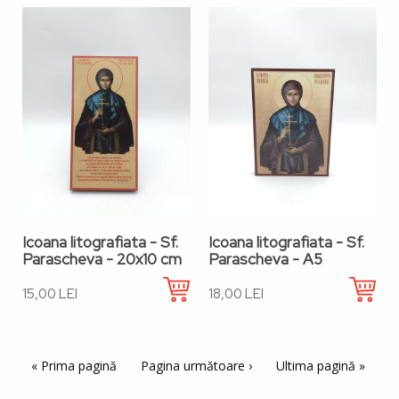
Icoana litografiata - Sf.
Icoana litografiata - Sf.
Parascheva - 20x10 cm
Parascheva - A5
15,00 LEI
18,00 LEI
Paginație
Prima pagină
« Prima pagină
Pagina următoare
Pagina următoare ›
Ultima pagină
Ultima pagină »