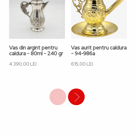
Vas din argint pentru
Vas aurit pentru caldura
V
caldura - 80ml - 240 gr
- 94-986a
c
4.390,00 LEI
615,00 LEI
7