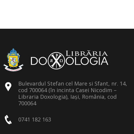
Bulevardul Stefan cel Mare si Sfant, nr. 14,
cod 700064 (în incinta Casei Nicodim –
Libraria Doxologia), Iași, România, cod
700064
0741 182 163