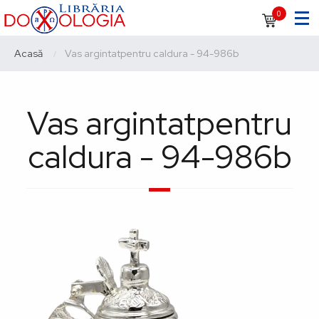
Sari
Navigare
0
la
principală
conținutul
Breadcrumb
Acasă
Current:
Vas argintatpentru caldura - 94-986b
principal
Vas argintatpentru
caldura - 94-986b