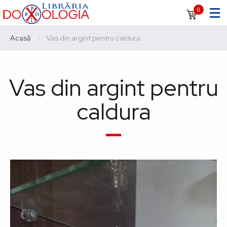
Sari
Navigare
0
la
principală
conținutul
Breadcrumb
Acasă
Current:
Vas din argint pentru caldura
principal
Vas din argint pentru
caldura