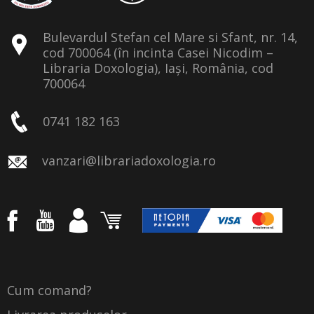
Bulevardul Stefan cel Mare si Sfant, nr. 14,
cod 700064 (în incinta Casei Nicodim –
Libraria Doxologia), Iași, România, cod
700064
0741 182 163
vanzari@librariadoxologia.ro
Cum comand?