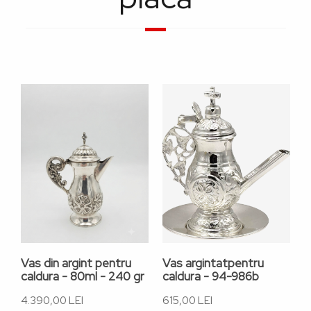
Vas din argint pentru
Vas argintatpentru
V
caldura - 80ml - 240 gr
caldura - 94-986b
-
4.390,00 LEI
615,00 LEI
6