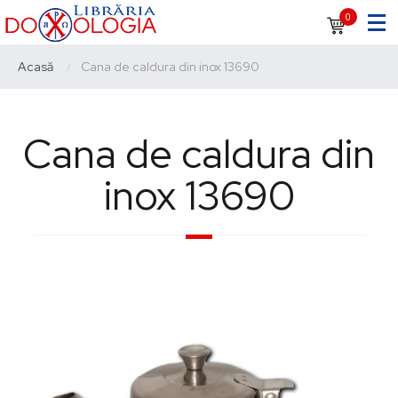
Sari
Navigare
0
la
principală
conținutul
Breadcrumb
Acasă
Current:
Cana de caldura din inox 13690
principal
Cana de caldura din
inox 13690