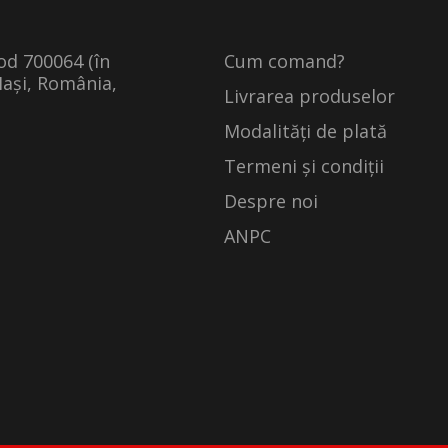
cod 700064 (în
Cum comand?
Iași, România,
Livrarea produselor
Modalități de plată
Termeni și condiții
Despre noi
ANPC