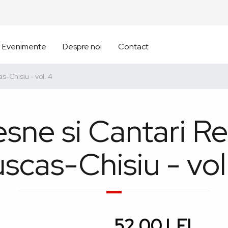
Evenimente
Despre noi
Contact
s-Chisiu - vol. 4
sne si Cantari Re
scas-Chisiu - vol
52,00 LEI