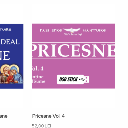
esne
Pricesne Vol. 4
P
M
52,00 LEI