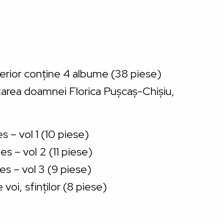
terior conține 4 albume (38 piese)
tarea doamnei Florica Pușcaș-Chișiu,
es – vol 1 (10 piese)
des – vol 2 (11 piese)
des – vol 3 (9 piese)
oi, sfinților (8 piese)