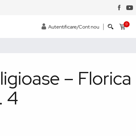
0
Autentificare/Cont nou
ligioase – Florica
. 4