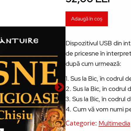
Dispozitivul USB din in
de pricesne în interpre
după cum urmează:
1. Sus la Bic, în codrul d
2. Sus la Bic, în codrul 
3. Sus la Bic, în codrul 
4. Cum vă vom numi pe v
Categorie
Multimedia